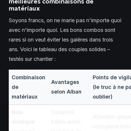
meilleures combinaisons de
matériaux
Soyons francs, on ne marie pas n'importe quoi
avec n'importe quoi. Les bons combos sont
rares si on veut éviter les galères dans trois
ans. Voici le tableau des couples solides –
testés sur chantier :
Combinaison
Points de vigi
Avantages
de
(le truc à ne p
selon Alban
matériaux
oublier)
Bois
Durabilité
Attention gliss
exotique
béton-armé ;
côté pierre hum