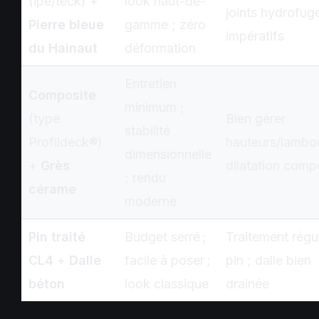
(ipé/teck) +
look haut-de-
joints hydrofug
Pierre bleue
gamme ; zéro
impératifs
du Hainaut
déformation
Entretien
Composite
minimum ;
(type
Bien gérer
stabilité
Profildeck®)
hauteurs/lambou
dimensionnelle
+
Grès
dilatation comp
; rendu
cérame
moderne
Pin traité
Budget serré ;
Traitement régul
CL4
+
Dalle
facile à poser ;
pin ; dalle bien
béton
look classique
drainée