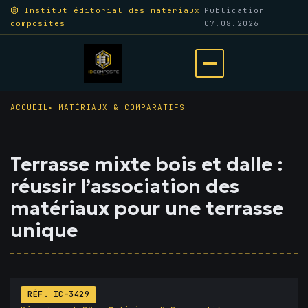
Aller
Institut éditorial des matériaux
Publication
composites
07.08.2026
au
contenu
principal
Ouvrir
le
ACCUEIL
MATÉRIAUX & COMPARATIFS
menu
Terrasse mixte bois et dalle :
réussir l’association des
matériaux pour une terrasse
unique
RÉF. IC-3429