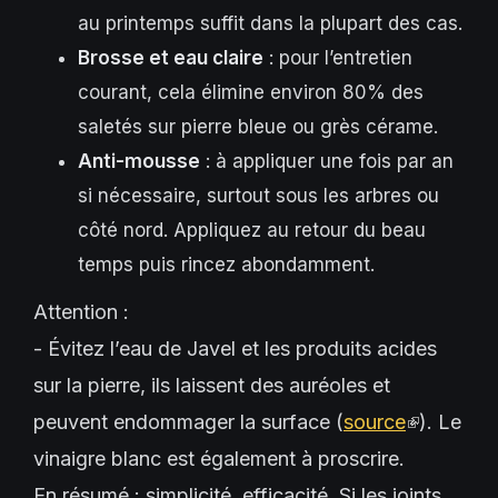
au printemps suffit dans la plupart des cas.
is
Brosse et eau claire
external)
: pour l’entretien
courant, cela élimine environ 80% des
saletés sur pierre bleue ou grès cérame.
Anti-mousse
: à appliquer une fois par an
si nécessaire, surtout sous les arbres ou
côté nord. Appliquez au retour du beau
temps puis rincez abondamment.
Attention :
- Évitez l’eau de Javel et les produits acides
sur la pierre, ils laissent des auréoles et
peuvent endommager la surface (
source
(link
). Le
vinaigre blanc est également à proscrire.
is
En résumé : simplicité, efficacité. Si les joints
external)