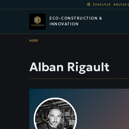
Aller
Institut éditori
au
ECO-CONSTRUCTION &
contenu
INNOVATION
principal
HOME
Alban Rigault