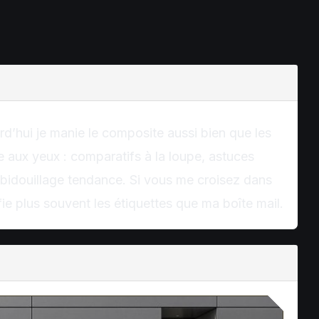
d’hui je manie le composite aussi bien que les
 aux yeux : comparatifs à la loupe, astuces
o-bidouillage tendance. Si vous me croisez dans
rifie plus souvent les étiquettes que ma boîte mail.