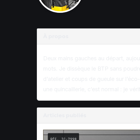
À propos
Deux mains gauches au départ, aujour
mots. Je dissèque le BTP sans poudre
d’atelier et coups de gueule sur l’éc
une quincaillerie, c’est normal : je vé
Articles publiés
RÉF. IC-7998