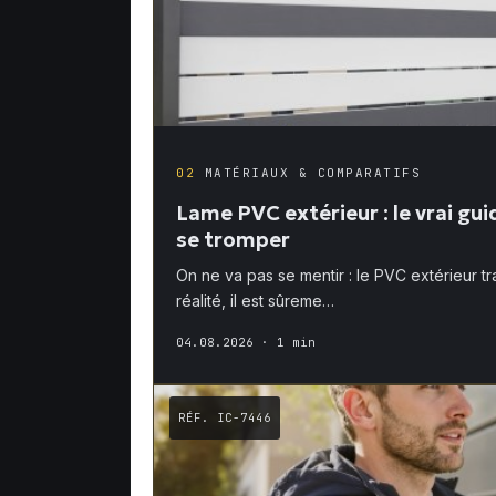
02
MATÉRIAUX & COMPARATIFS
Lame PVC extérieur : le vrai gui
se tromper
On ne va pas se mentir : le PVC extérieur t
réalité, il est sûreme…
04.08.2026
· 1 min
RÉF. IC-7446