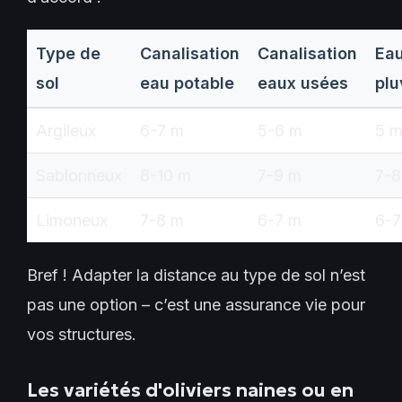
Type de
Canalisation
Canalisation
Ea
sol
eau potable
eaux usées
plu
Argileux
6-7 m
5-6 m
5 
Sablonneux
8-10 m
7-9 m
7-8
Limoneux
7-8 m
6-7 m
6-7
Bref ! Adapter la distance au type de sol n’est
pas une option – c’est une assurance vie pour
vos structures.
Les variétés d'oliviers naines ou en