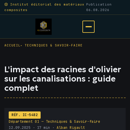
Aller
Institut éditorial des matériaux
Publication
composites
06.08.2026
au
contenu
principal
Ouvrir
le
ACCUEIL
TECHNIQUES & SAVOIR-FAIRE
menu
L'impact des racines d'olivier
sur les canalisations : guide
complet
RÉF. IC-5482
Département 01 — Techniques & Savoir-faire
12.09.2025
· 17 min ·
Alban Rigault