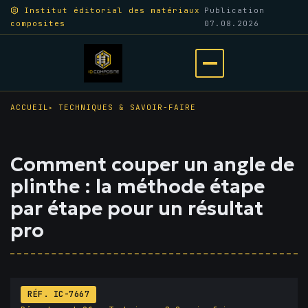
Aller
Institut éditorial des matériaux
Publication
composites
07.08.2026
au
contenu
principal
Ouvrir
le
ACCUEIL
TECHNIQUES & SAVOIR-FAIRE
menu
Comment couper un angle de
plinthe : la méthode étape
par étape pour un résultat
pro
RÉF. IC-7667